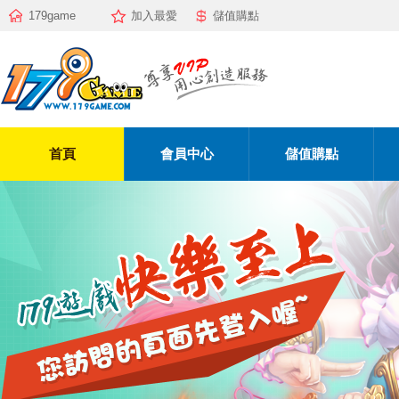
179game
加入最愛
儲值購點
首頁
會員中心
儲值購點