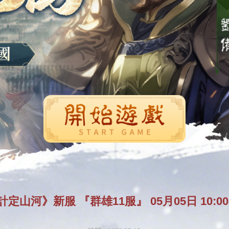
開始遊戲
定山河》新服 『群雄11服』 05月05日 10:0