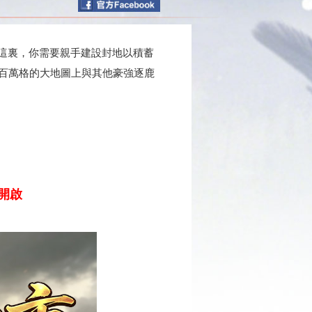
這裏，你需要親手建設封地以積蓄
百萬格的大地圖上與其他豪強逐鹿
爆開啟