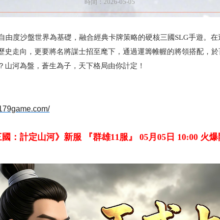
時間：2026-05-05
由度沙盤世界為基礎，融合經典卡牌策略的硬核三國SLG手遊。在
歷史走向，更要將名將謀士招至麾下，通過運籌帷幄的將領搭配，於
？山河為盤，蒼生為子，天下格局由你計定！
l.179game.com/
國：計定山河》新服 『群雄11服』 05月05日 10:00 火