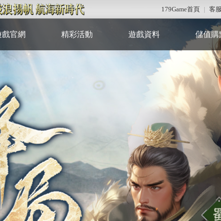
179Game首頁
|
客
遊戲官網
精彩活動
遊戲資料
儲值購