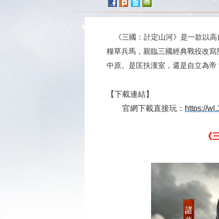
《三國：計定山河》是一款以高自
糧草兵馬，親臨三國經典戰役改寫
中原。是匡扶漢室，還是自立為帝
【下載連結】
官網
下載直接玩：
https://w
《三