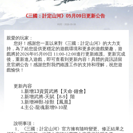
開始遊
《三國：計定山河》05月09日更新公告
戲
時間：2026-05-08
親愛的玩家：
您好！感謝您一直以來對《三國：計定山河》的大力支
持，為了給您提供更穩定的遊戲環境和更多的遊戲樂趣，遊
戲將於2026年05月09日 11:00-12:00進行更新維護。更新完成
後，重新進入遊戲，即可查看到更新內容！具體的資訊請留
意官網公告！感謝您對我們維護工作的支持和理解，祝您遊
戲愉快！
內容
更新
1.
新增13資質武將【天命·鐘會】
2.新增武將-天賦【8-9】階
3.新增神獸-珍獸【鳳凰】
4.主公-龍魂新增9-10星
說明事項：
1、《三國：計定山河》官方擁有隨時變更、修正結果之