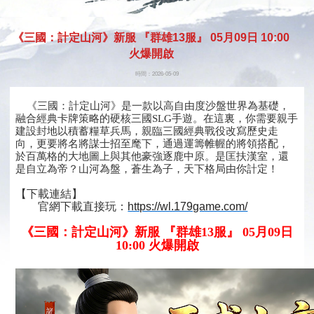
開始遊
《三國：計定山河》新服 『群雄13服』 05月09日 10:00
戲
火爆開啟
時間：2026-05-09
《三國：計定山河》是一款以高自由度沙盤世界為基礎，
融合經典卡牌策略的硬核三國SLG手遊。在這裏，你需要親手
建設封地以積蓄糧草兵馬，親臨三國經典戰役改寫歷史走
向，更要將名將謀士招至麾下，通過運籌帷幄的將領搭配，
於百萬格的大地圖上與其他豪強逐鹿中原。是匡扶漢室，還
是自立為帝？山河為盤，蒼生為子，天下格局由你計定！
【下載連結】
官網
下載直接玩：
https://wl.179game.com/
《三國：計定山河》新服 『群雄13服』 05月09日
10:00 火爆開啟