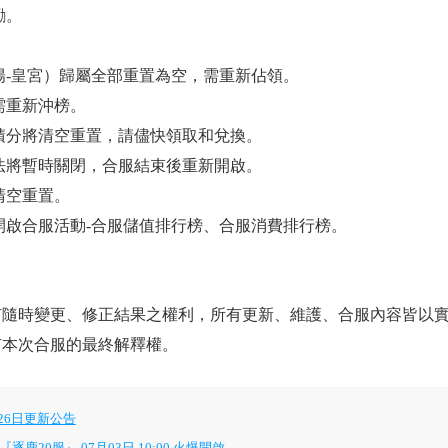
勵。
陽-皇宮）歸屬全部重置為空，需重新佔領。
需重新沖榜。
城積分將清空重置，請儘快領取和兌換。
玩法將暫時關閉，合服結束後重新開啟。
清空重置。
開啟合服活動-合服儲值排行榜、合服消費排行榜。
有隨時變更、修正結果之權利，所有更新、維護、合服內容皆以
有本次合服的最終解釋權。
26日更新公告
20服』 07月03日 10:00 火爆開啟