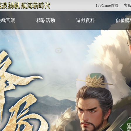
179Game首頁
|
客
遊戲官網
精彩活動
遊戲資料
儲值購