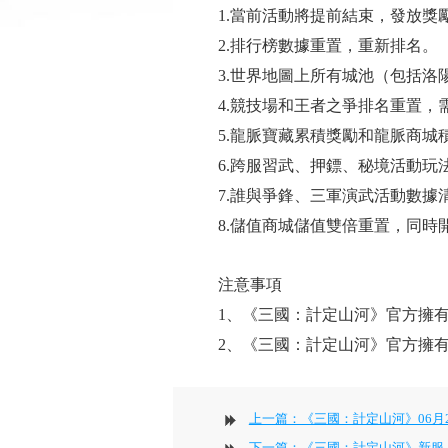
1.當前活動將提前結束，發放獎
2.排行榜數據重置，重新排名。
3.世界地圖上所有城池（包括洛
4.競技場和王者之爭排名重置，
5.龍脈寶藏累積獎勵和龍脈商
6.跨服習武、押鏢、秘境活動
7.誰與爭鋒、三軍演武活動數據
8.儲值商城儲值雙倍重置，同時
注意事項
1、《三國：計定山河》官方擁
2、《三國：計定山河》官方擁
上一篇：《三國：計定山河》06月
下一篇：《三國：計定山河》新服 『逐鹿